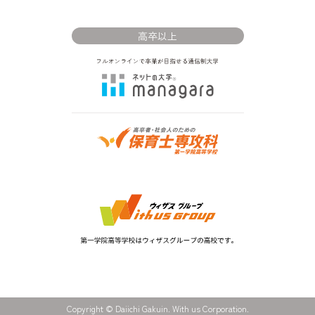
高卒以上
Copyright © Daiichi Gakuin. With us Corporation.