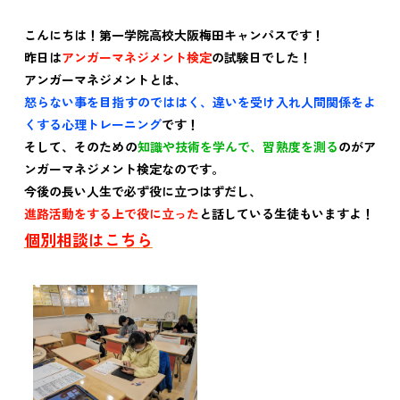
こんにちは！第一学院高校大阪梅田キャンパスです！
昨日は
アンガーマネジメント検定
の試験日でした！
アンガーマネジメントとは、
怒らない事を目指すのでははく、違いを受け入れ人間関係をよ
くする心理トレーニング
です！
そして、そのための
知識や技術を学んで、習熟度を測る
のがア
ンガーマネジメント検定なのです。
今後の長い人生で必ず役に立つはずだし、
進路活動をする上で役に立った
と話している生徒もいますよ！
個別相談はこちら