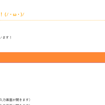
(/・ω・)/
います！
入力画面が開きます）