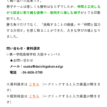
く戦い抜いた成果です。
男子チームは惜しくも勝利はならずでしたが、
仲間と工夫しな
がら試合に取り組む姿勢
や、
前向きに楽しむ様子
がとても印象
的でした。
勝ち負けだけでなく、「挑戦することの価値」や「仲間と協力
する大切さ」を感じ取ることができた、大きな学びの場となり
ました。
問い合わせ・資料請求
✨第一学院高等学校 大阪キャンパス
★お問い合わせ
メール：osaka@daiichigakuin.ed.jp
電話 : 06-6636-0780
※資料請求は
こちら
（←クリックすると入力画面が開きま
す）
※個別相談は
こちら
（←クリックすると入力画面が開きま
す）