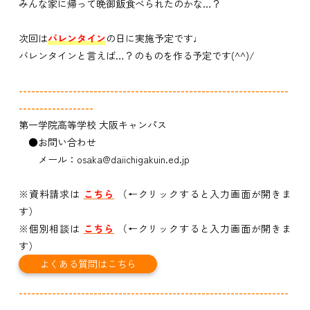
みんな家に帰って晩御飯食べられたのかな…？
次回は
バレンタイン
の日に実施予定です♩
バレンタインと言えば…？のものを作る予定です(^^)/
-------------------------------------------------------------
----
-
------------
-----
第一学院高等学校 大阪キャンパス
●お問い合わせ
メール：osaka@daiichigakuin.ed.jp
※資料請求は
こちら
（←クリックすると入力画面が開きま
す）
※個別相談は
こちら
（←クリックすると入力画面が開きま
す）
よくある質問はこちら
-------------------------------------------------------------
----
-
------------
-----