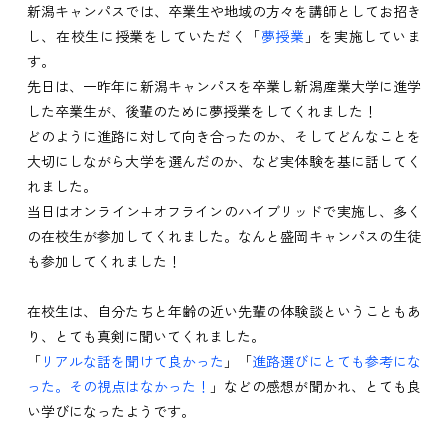
新潟キャンパスでは、卒業生や地域の方々を講師としてお招き
し、在校生に授業をしていただく「
夢授業
」を実施していま
す。
先日は、一昨年に新潟キャンパスを卒業し新潟産業大学に進学
した卒業生が、後輩のために夢授業をしてくれました！
どのように進路に対して向き合ったのか、そしてどんなことを
大切にしながら大学を選んだのか、など実体験を基に話してく
れました。
当日はオンライン+オフラインのハイブリッドで実施し、多く
の在校生が参加してくれました。なんと盛岡キャンパスの生徒
も参加してくれました！
在校生は、自分たちと年齢の近い先輩の体験談ということもあ
り、とても真剣に聞いてくれました。
「
リアルな話を聞けて良かった
」「
進路選びにとても参考にな
った。その視点はなかった！
」などの感想が聞かれ、とても良
い学びになったようです。