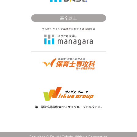
高卒以上
Copyright © Daiichi Gakuin. With us Corporation.