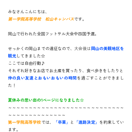
みなさんこんにちは、
第一学院高等学校 松山キャンパス
です。
岡山で行われた全国フットサル大会中四国予選。
せっかくの岡山までの遠征なので、
大会後は
岡山の美観地区を
観光
してきました☆
ここでは自由行動♪
それぞれ好きなお店でお土産を買ったり、食べ歩きをしたりと
仲の良い友達とおもいおもいの時間
を過ごすことができまし
た！
夏休みの思い出の1ページになりました☆
～～～～～～～～～～～～～～～～～～～～～～～～～～～～
～～～～～～～～～～～～～～
第一学院高等学校
では、
「卒業」
と
「進路決定」
を約束してい
ます。