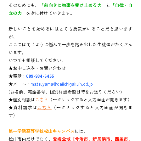
そのためにも、
「前向きに物事を受け止める力」
と
「自律・自
立の力」
を身に付けていきます。
新しいことを始めるにはとても勇気がいることだと思います
が、
ここには同じように悩んで一歩を踏み出した生徒達がたくさん
います。
いつでも相談してください。
★お申し込み・お問い合わせ
★電話：
089-934-6455
★メール：
matsuyama@daiichigakuin.ed.jp
(お名前、電話番号、個別相談希望日時をお送りください)
★個別相談は
こちら
（←クリックすると入力画面が開きます）
★資料請求は
こちら
（←クリックすると入力画面が開きま
す）
第一学院高等学校松山キャンパス
には、
松山市内だけでなく、
愛媛全域【今治市、新居浜市、西条市、