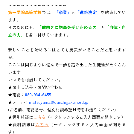
～～～～～～～～～～～～～～
第一学院高等学校
では、
「卒業」
と
「進路決定」
を約束してい
ます。
そのためにも、
「前向きに物事を受け止める力」
と
「自律・自
立の力」
を身に付けていきます。
新しいことを始めるにはとても勇気がいることだと思います
が、
ここには同じように悩んで一歩を踏み出した生徒達がたくさん
います。
いつでも相談してください。
★お申し込み・お問い合わせ
★電話：
089-934-6455
★メール：
matsuyama@daiichigakuin.ed.jp
(お名前、電話番号、個別相談希望日時をお送りください)
★個別相談は
こちら
（←クリックすると入力画面が開きます）
★資料請求は
こちら
（←クリックすると入力画面が開きま
す）