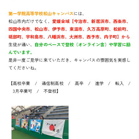
第一学院高等学校松山キャンパス
には、
松山市内だけでなく、
愛媛全域【今治市、新居浜市、西条市、
四国中央市、松山市、伊予市、東温市、久万高原町、松前町、
砥部町、宇和島市、八幡浜市、大洲市、西予市、内子町】から
生徒が通い、
自分のペースで登校（オンライン含）や学習に励
んでいます。
是非一度ご見学に来ていただき、キャンパスの雰囲気を実感し
てくださいね。
【高校卒業 / 通信制高校 / 高卒 / 進学 / 転入 /
3月卒業可 / 不登校】