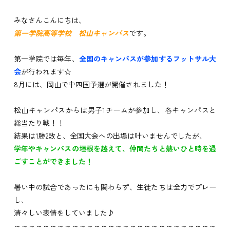
みなさんこんにちは、
第一学院高等学校 松山キャンパス
です。
第一学院では毎年、
全国のキャンパスが参加するフットサル大
会
が行われます☆
8月には、岡山で中四国予選が開催されました！
松山キャンパスからは男子1チームが参加し、各キャンパスと
総当たり戦！！
結果は1勝2敗と、全国大会への出場は叶いませんでしたが、
学年やキャンパスの垣根を越えて、仲間たちと熱いひと時を過
ごすことができました！
暑い中の試合であったにも関わらず、生徒たちは全力でプレー
し、
清々しい表情をしていました♪
～～～～～～～～～～～～～～～～～～～～～～～～～～～～