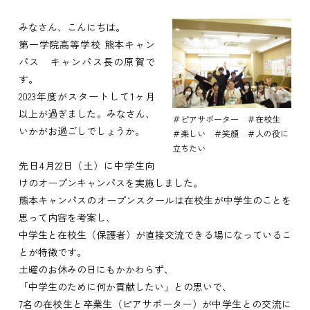
みなさん、こんにちは。
第一学院高等学校 熊本キャン
パス キャンパス長の原賀で
す。
2023年度がスタートして1ヶ月
以上が過ぎました。みなさん、
＃ピアサポーター ＃在校生
いかがお過ごしでしょうか。
＃楽しい ＃笑顔 ＃人の役に
立ちたい
先日4月22日（土）に中学生向
けのオープンキャンパスを実施しました。
熊本キャンパスのオープンスクールは在校生が中学生のことを
思って内容を考案し、
中学生と在校生（保護者）が直接交流できる場になっているこ
とが特徴です。
土曜のお休みの日にもかかわらず、
「中学生のために何か貢献したい」との思いで、
7名の在校生と卒業生（ピアサポーター）が中学生との交流に