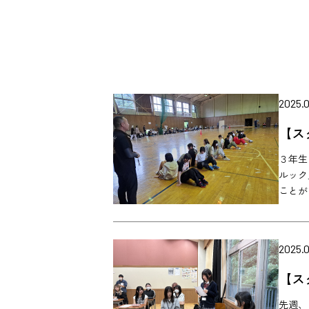
2025.
【ス
３年生
ルック
ことが
2025.0
【ス
先週、