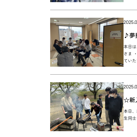
2025.
♪夢
本日は
さま 
ていただ
2025.0
☆新
本日、
生同士