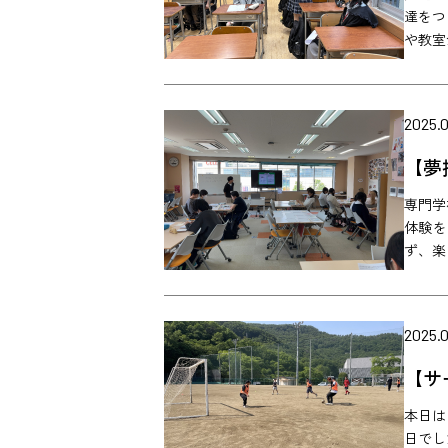
達をつ
や教室
2025.0
【夢
専門学
体験を
ず、楽
2025.
【サ
本日は
日でし