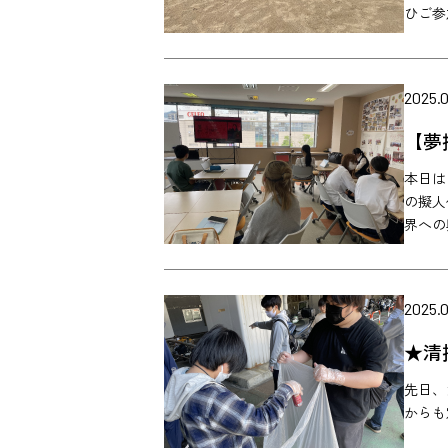
ひご参
2025.0
【夢
本日は
の擬人
界への
2025.0
★清
先日、
からも