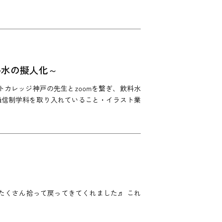
料水の擬人化～
カレッジ神戸の先生とzoomを繋ぎ、飲料水
通信制学科を取り入れていること・イラスト業
たくさん拾って戻ってきてくれました♬ これ