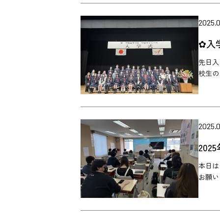
2025.
✿入
先日入
校生の
2025.
20
本日は
お願い