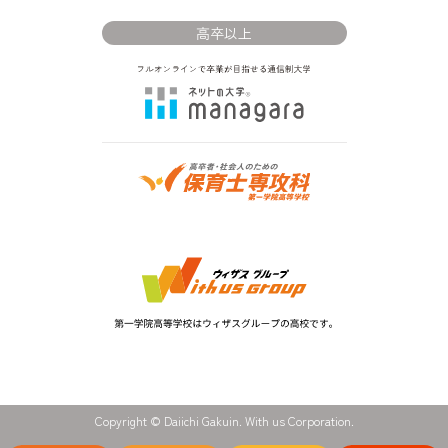
高卒以上
Copyright © Daiichi Gakuin. With us Corporation.