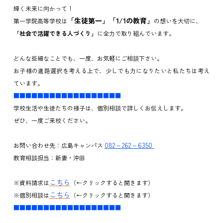
輝く未来に向かって！
「生徒第一」「
1/1
の教育」
第一学院高等学校は
の想いを大切に、
「社会で活躍できる人づくり」
に全力で取り組んでいます。
どんな些細なことでも、一度、お気軽にご相談下さい。
お子様の進路選択を考える上で、少しでも力になりたいと私たちは考え
ています。
■■■■■■■■■■■■■■■■■■
学校生活や生徒たちの様子は、個別相談で詳しくお伝えします。
ぜひ、一度ご来校ください。
082
－
262
－
6350
お問い合わせ先：広島キャンパス
教育相談担当：新妻・沖田
こちら
※資料請求は
（←クリックすると開きます）
こちら
※個別相談は
（←クリックすると開きます）
■■■■■■■■■■■■■■■■■■