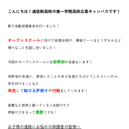
こんにちは！
通信制高校の第一学院高校
広島キャンパスです！
新入生歓迎委員会を行いました！
オープンスクール
に向けて役割分担や、
黒板アートはどうするかなど
様々なことを話し合いました！
初参加
今回のオープンスクールには
の生徒もいます！
初参加の生徒に、参加したことのある生徒たちがどうしたらいいのか、
気を付けることなど
率先
して
助ける声掛け
や
行動
をしてくれます！
後輩など自然と困っている人を助けたり
素敵
声掛けできるって
ですね！
お子様の進路にお悩みの
保護者の皆様へ