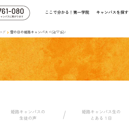
ここで分かる！第一学院
キャンパスを探す
ログ
雪の日の姫路キャンパスヾ(≧▽≦)ﾉ
姫路キャンパスの
姫路キャンパス生の
生徒の声
とある１日