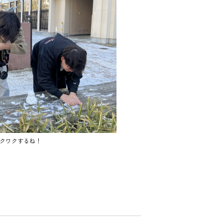
クワクするね！