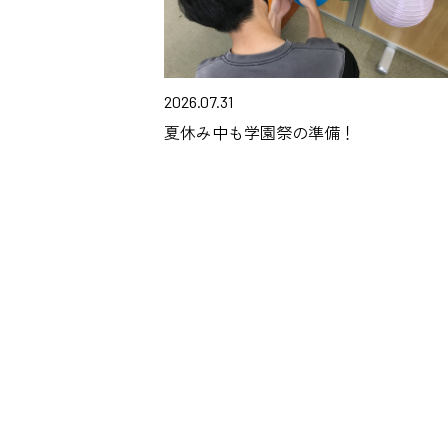
2026.07.31
夏休み中も学園祭の準備！