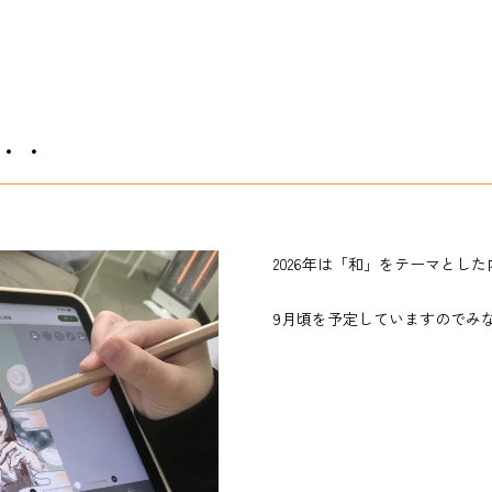
・・・
2026年は「和」をテーマとし
9月頃を予定していますのでみ