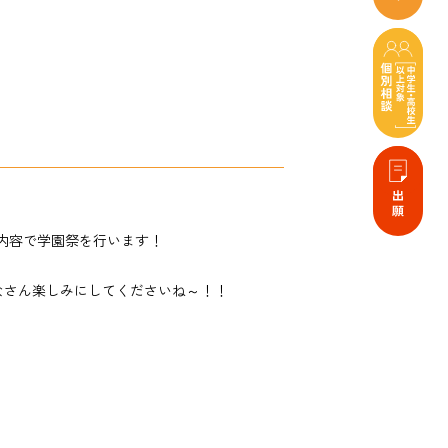
た内容で学園祭を行います！
なさん楽しみにしてくださいね～！！