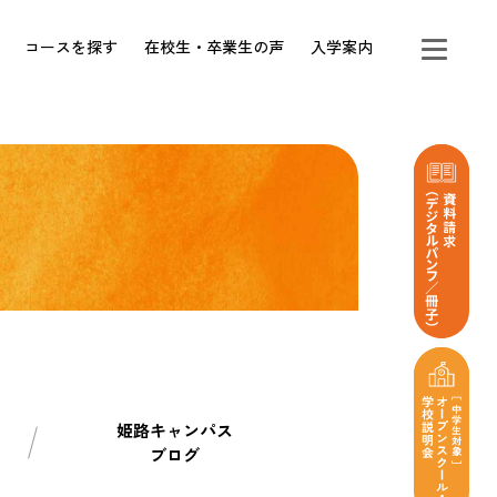
コースを探す
在校生・卒業生の声
入学案内
姫路キャンパス
ブログ