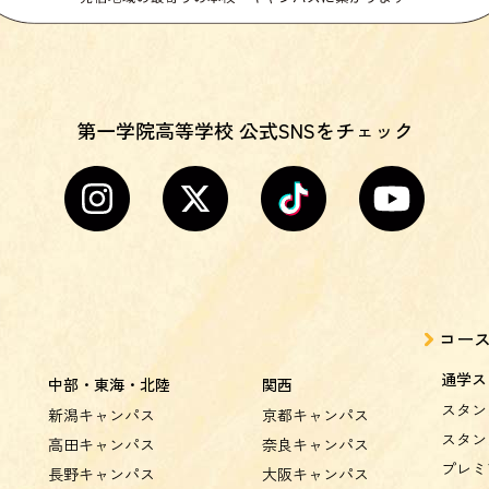
第一学院高等学校 公式SNSをチェック
コー
通学ス
中部・東海・北陸
関西
スタン
新潟キャンパス
京都キャンパス
スタン
高田キャンパス
奈良キャンパス
プレミ
長野キャンパス
大阪キャンパス