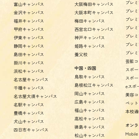
プレミ
富山キャンパス
大阪梅田キャンパス
プレミ
金沢キャンパス
大阪本町キャンパス
プレミ
福井キャンパス
梅田キャンパス
プレミ
甲府キャンパス
西宮北口キャンパス
プレミ
伊東キャンパス
神戸キャンパス
プレミ
静岡キャンパス
姫路キャンパス
プレミ
島田キャンパス
養父校
芸能コ
掛川キャンパス
中国・四国
スポー
浜松キャンパス
鳥取キャンパス
スポー
名古屋キャンパス
島根松江キャンパス
eスポ
千種キャンパス
岡山キャンパス
美容コ
名古屋大須キャンパス
広島キャンパス
ペット
名駅キャンパス
福山キャンパス
本校通
豊橋キャンパス
高松キャンパス
犬山キャンパス
オンラ
徳島キャンパス
四日市キャンパス
Mobile
松山キャンパス