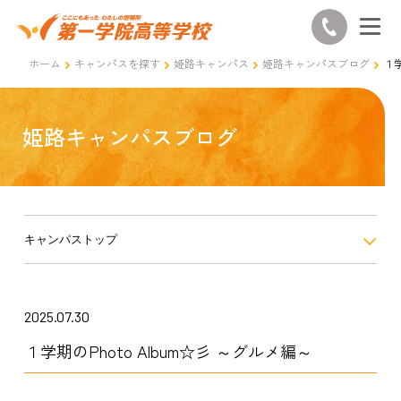
ホーム
キャンパスを探す
姫路キャンパス
姫路キャンパスブログ
１学
姫路キャンパスブログ
キャンパストップ
2025.07.30
１学期のPhoto Album☆彡 ～グルメ編～