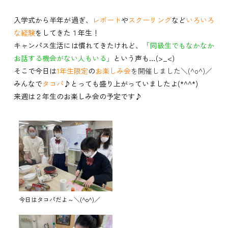
入学式から半年が過ぎ、
レポート
や
スクーリング
など
いろいろ
な経験
をしてきた１年生！
キャンパス生活には慣れてきたけれど、
「同級生でもなかなか
お話する機会がない人もいる」
という声も…(>_<)
そこで今日は
1年生限定
の
お楽しみ会
を開催しました＼(^o^)／
みんなで
タコパ
♪とっても盛り上がっていましたよ(*^^*)
来週は２年生のお楽しみ会の予定です♪
今日はタコパだよ～＼(^o^)／