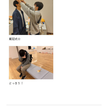
戴冠式☆
どっきり！