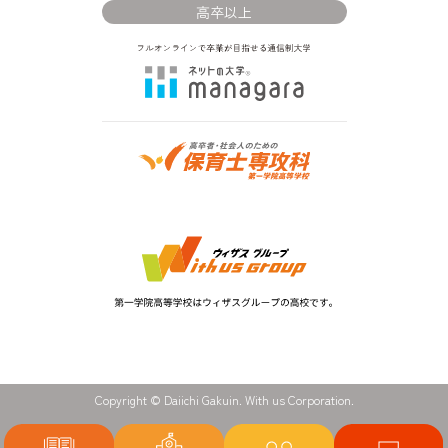
高卒以上
Copyright © Daiichi Gakuin. With us Corporation.