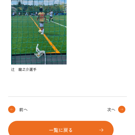
辻 龍之介選手
前へ
次へ
一覧に戻る