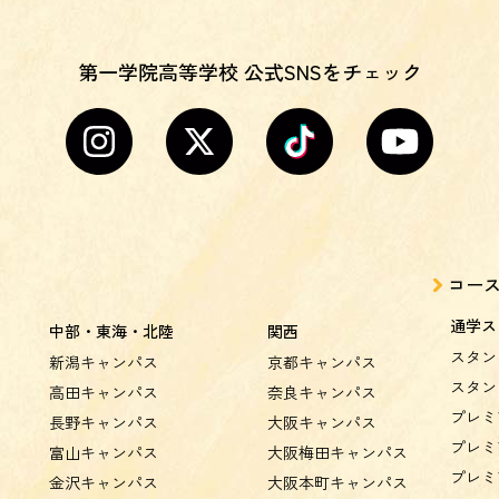
第一学院高等学校 公式SNSをチェック
コー
通学ス
中部・東海・北陸
関西
スタン
新潟キャンパス
京都キャンパス
スタン
高田キャンパス
奈良キャンパス
プレミ
長野キャンパス
大阪キャンパス
プレミ
富山キャンパス
大阪梅田キャンパス
プレミ
金沢キャンパス
大阪本町キャンパス