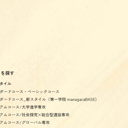
スを探す
タイル
ダードコース・ベーシックコース
ダードコース_新スタイル（第一学院 managaraBASE)
アムコース/大学進学専攻
アムコース/社会探究×総合型選抜専攻
アムコース/グローバル専攻