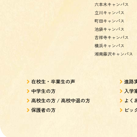
六本木キャンパス
立川キャンパス
町田キャンパス
池袋キャンパス
吉祥寺キャンパス
横浜キャンパス
湘南藤沢キャンパス
在校生・卒業生の声
進路
中学生の方
入学
高校生の方 / 高校中退の方
よく
保護者の方
ピッ