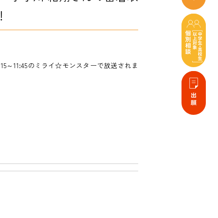
！
15～11:45のミライ☆モンスターで放送されま