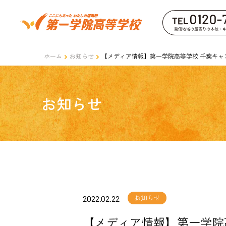
ホーム
お知らせ
【メディア情報】第一学院高等学校 千葉キャン
お知らせ
お知らせ
2022.02.22
【メディア情報】第一学院