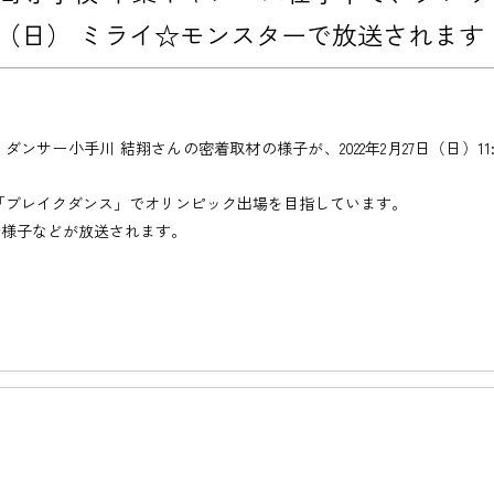
7日（日） ミライ☆モンスターで放送されます
サー小手川 結翔さんの密着取材の様子が、2022年2月27日（日）11:
技「ブレイクダンス」でオリンピック出場を目指しています。
会様子などが放送されます。