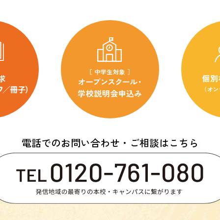
電話でのお問い合わせ・ご相談はこちら