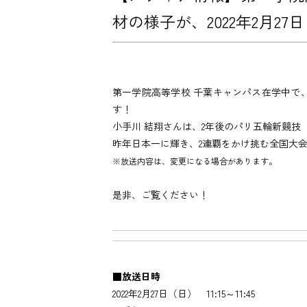
材の様子が、2022年2月2
第一学院高等学校 千葉キャンパス在学中で、ダン
す！
小手川 結翔さんは、2年後のパリ五輪新競
昨年日本一に輝き、2連覇をかけ挑む全国大
※放送内容は、変更になる場合があります。
是非、ご覧ください！
■放送日時
2022年2月27日（日） 11:15～11:45