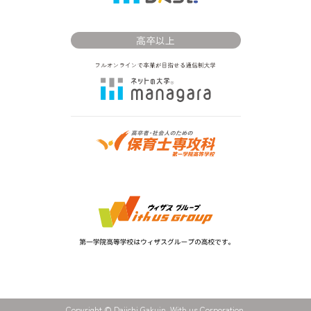
高卒以上
Copyright © Daiichi Gakuin. With us Corporation.