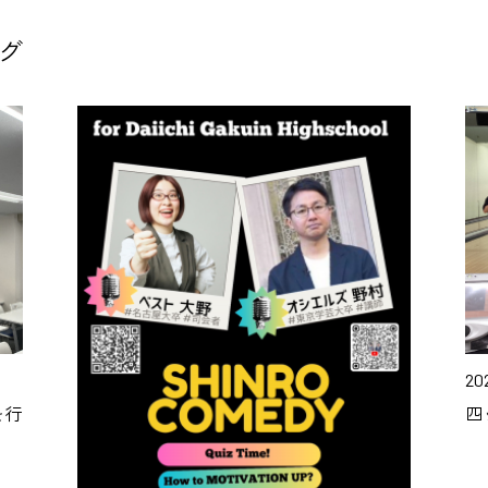
グ
202
を行
四