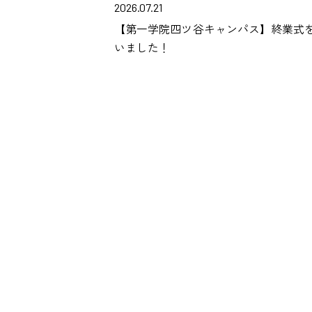
2026.07.21
【第一学院四ツ谷キャンパス】終業式
いました！