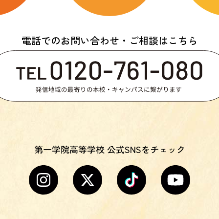
電話でのお問い合わせ・ご相談はこちら
第一学院高等学校 公式SNSをチェック