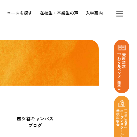
コースを探す
在校生・卒業生の声
入学案内
四ツ谷キャンパス
ブログ