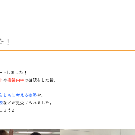
た！
タートしました！
ト
や
授業内容
の確認をした後、
らともに考える姿勢
や、
姿
などが見受けられました。
しょう♬