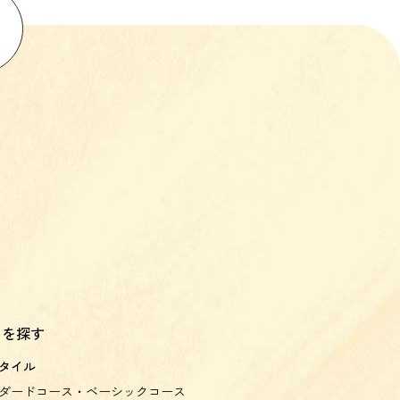
スを探す
タイル
ダードコース・ベーシックコース