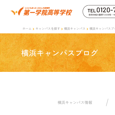
ホーム
キャンパスを探す
横浜キャンパス
横浜キャンパスブ
横浜キャンパスブログ
横浜キャンパス情報