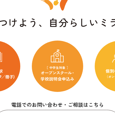
電話でのお問い合わせ・ご相談はこちら