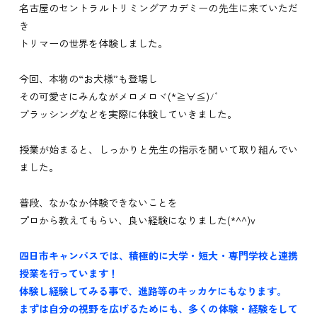
名古屋
の
セントラル
トリミング
アカデミーの
先生に来ていただ
き
トリマーの世界を体験しました。
今回、本物の“お犬様”も登場し
その可愛さにみんながメロメロヾ(*≧∀≦)ﾉﾞ
ブラッシングなどを実際に体験していきました。
授業が始まると、しっかりと先生の指示を聞いて取り組んでい
ました。
普段、なかなか体験できないことを
プロ
から教えてもらい、良い経験になりました(*^^)v
四日市キャンパスでは、
積極的に大学・短大・専門学校と連携
授業を行っています！
体験し経験してみる事で、進路等のキッカケにもなります。
まずは自分の視野を広げるためにも、多くの体験・経験をして