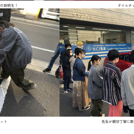
の説明を！
オイルチ
ット
先生が親切丁寧に教