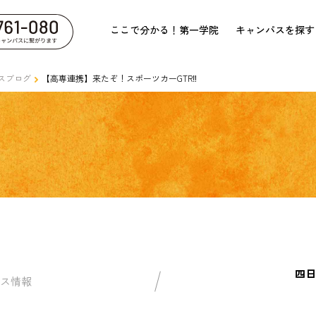
ここで分かる！第一学院
キャンパスを探す
スブログ
【高専連携】来たぞ！スポーツカーGTR‼
四日
ス情報