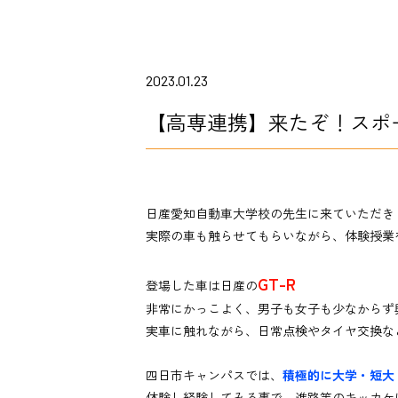
2023.01.23
【高専連携】来たぞ！スポー
日産愛知自動車大学校
の先生に来ていただき
実際の車も触らせてもらいながら、体験授業
GT-R
登場した車は日産の
非常にかっこよく、男子も女子も少なからず
実車に触れながら、日常点検やタイヤ交換な
四日市キャンパスでは、
積極的に大学・短大
体験し経験してみる事で、進路等のキッカケ