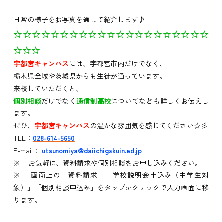
日常の様子をお写真を通して紹介します♪
☆☆☆☆☆☆☆☆☆☆☆☆☆☆☆☆☆☆☆☆☆
☆☆☆
宇都宮キャンパス
には、宇都宮市内だけでなく、
栃木県全域や茨城県からも生徒が通っています。
来校していただくと、
個別相談
だけでなく
通信制高校
についてなども詳しくお伝えし
ます。
ぜひ、
宇都宮キャンパス
の温かな雰囲気を感じてください☆彡
TEL：
028-614-5650
E-mail：
utsunomiya@daiichigakuin.ed.jp
※ お気軽に、資料請求や個別相談をお申し込みください。
※ 画面上の「資料請求」「学校説明会申込み（中学生対
象）」「個別相談申込み」をタップorクリックで入力画面に移
ります。