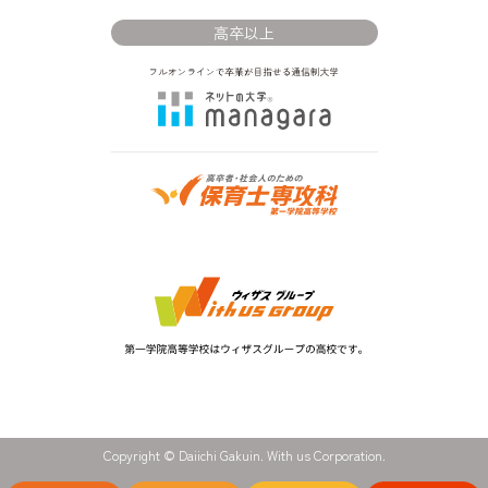
高卒以上
Copyright © Daiichi Gakuin. With us Corporation.