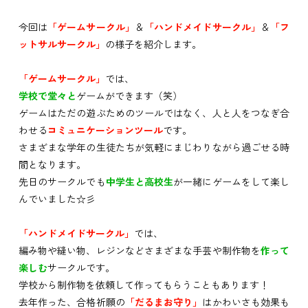
今回は
「ゲームサークル」
＆
「ハンドメイドサークル」
＆
「フ
ットサルサークル」
の様子を紹介します。
「ゲームサークル」
では、
学校で堂々と
ゲームができます（笑）
ゲームはただの遊ぶためのツールではなく、人と人をつなぎ合
わせる
コミュニケーションツール
です。
さまざまな学年の生徒たちが気軽にまじわりながら過ごせる時
間となります。
先日のサークルでも
中学生と高校生
が一緒にゲームをして楽し
んでいました☆彡
「ハンドメイドサークル」
では、
編み物や縫い物、レジンなどさまざまな手芸や制作物を
作って
楽しむ
サークルです。
学校から制作物を依頼して作ってもらうこともあります！
去年作った、合格祈願の
「だるまお守り」
はかわいさも効果も