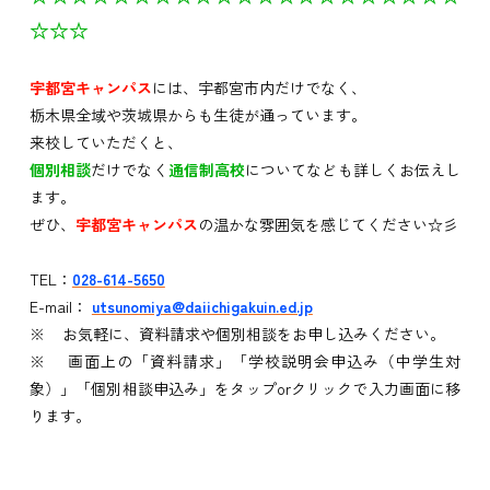
☆☆☆
宇都宮キャンパス
には、宇都宮市内だけでなく、
栃木県全域や茨城県からも生徒が通っています。
来校していただくと、
個別相談
だけでなく
通信制高校
についてなども詳しくお伝えし
ます。
ぜひ、
宇都宮キャンパス
の温かな雰囲気を感じてください☆彡
TEL：
028-614-5650
E-mail：
utsunomiya@daiichigakuin.ed.jp
※ お気軽に、資料請求や個別相談をお申し込みください。
※ 画面上の「資料請求」「学校説明会申込み（中学生対
象）」「個別相談申込み」をタップorクリックで入力画面に移
ります。