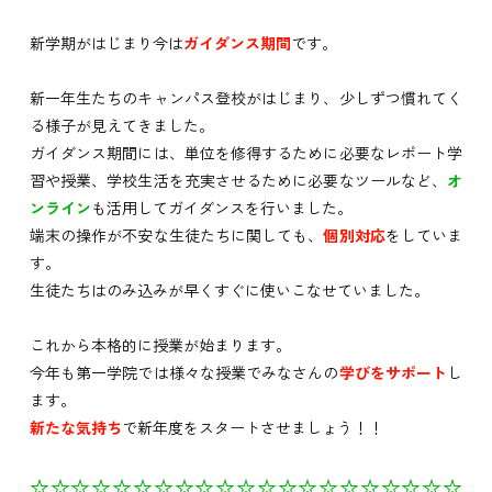
新学期がはじまり今は
ガイダンス期間
です。
新一年生たちのキャンパス登校がはじまり、少しずつ慣れてく
る様子が見えてきました。
ガイダンス期間には、単位を修得するために必要なレポート学
習や授業、学校生活を充実させるために必要なツールなど、
オ
ンライン
も活用してガイダンスを行いました。
端末の操作が不安な生徒たちに関しても、
個別対応
をしていま
す。
生徒たちはのみ込みが早くすぐに使いこなせていました。
これから本格的に授業が始まります。
今年も第一学院では様々な授業でみなさんの
学びをサポート
し
ます。
新たな気持ち
で新年度をスタートさせましょう！！
☆☆☆☆☆☆☆☆☆☆☆☆☆☆☆☆☆☆☆☆☆