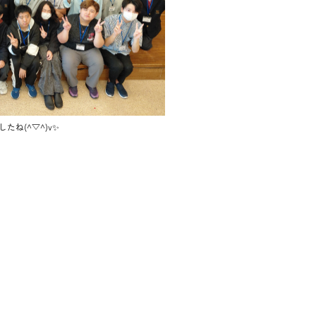
たね(^▽^)v✨