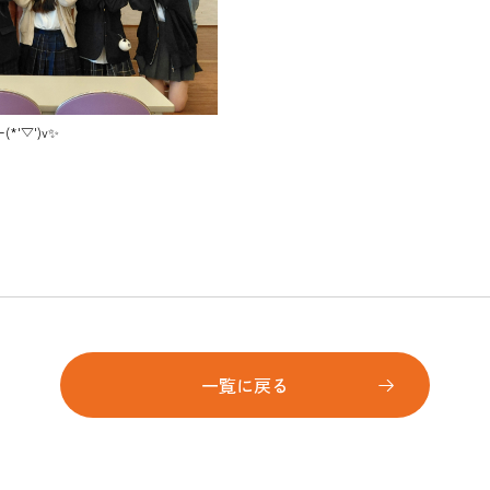
'▽')v✨
一覧に戻る