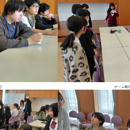
②
ゲーム時