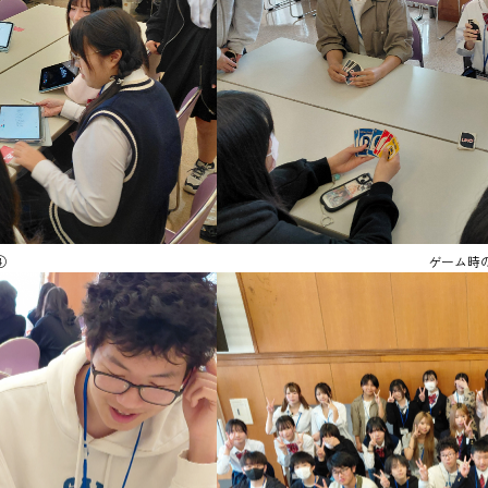
④
ゲーム時