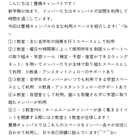
こんにちは！豊橋キャンパスです！
新学期が始まり、メンバーたちはキャンパスの空間を利用して
時間を過ごしています。
今回は豊橋キャンパスの主な利用スペースを紹介します(｀^´)b
✨
①１教室：主に各学年の授業を行うスペースとして利用
②２教室：曜日や時間帯によって使用学年を制限＋レポートへ
の取り組み・学習ツール（検定・予習・復習ができるウィング
ネット）を用いてメンバーたちが主体で取り組むスペースとし
て利用 ※教員・アシスタントフェローのサポートあり
③３教室：全学年のメンバーがいつでも利用できる学習スペー
スとして利用 ※教員・アシスタントフェローのサポートあり
④４教室：自習室として利用。誰にも邪魔されずに学習に取り
組むメンバーが利用
⑤２・３教室MIX：ホームルームやメンバーが多く集まるイベ
ントを開講する際には２教室と３教室が合体します！
豊橋キャンパスではこれらのスペースをメンバー各々が状況に
合わせて利用し、日々自己研鑽に励んでいます(￣^￣)b✨