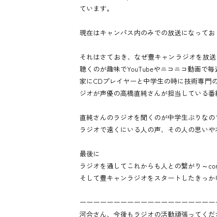
ています。
現在はキャンパス内のみでの放送になってお
それはさておき、なぜ豊キャンラジオを放送
聴くのが趣味でYouTubeやニコニコ動画で
家にCDプレイヤーと中学生の時に技術専門
ジオが声優の高橋直純さんが担当している番
直純さんのラジオを聞くのが中学生ぶりなので
ラジオで遠くにいる人の声、その人の思いや
最後に
ラジオを通してこれからも人との繋がり～con
そして豊キャンラジオをスタートしたきっか
ーーーーーーーーーーーーーーーーーーーー
河合さん、今後もラジオの活動頑張ってくだ