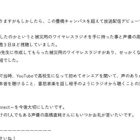
りますがもしかしたら、この豊橋キャンパスを超えて放送配信デビュー
したのかというと被災用のワイヤレスラジオを手に持った事と声優の
毎週３日ほど視聴していました。
の先生に作成してもらった被災用のワイヤレスラジオがあり、せっかく
組でした。
当時、YouTubeで高校生になって初めてオンエアを聞いて、声のあ
本音を聴けること、喜怒哀楽を話し相手のようにラジオから聴くことの
nect～を今後大切にしたいです。
けの1人でもある声優の高橋直純さんにもいつかお礼が言いたいです。
ーーーーーーーーーーーー
さいね！