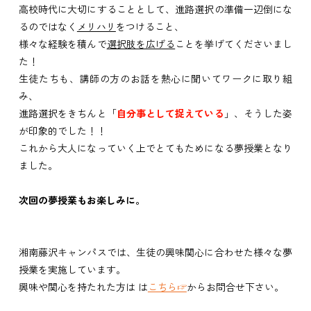
高校時代に大切にすることとして、進路選択の準備一辺倒にな
るのではなく
メリハリ
をつけること、
様々な経験を積んで
選択肢を広げる
ことを挙げてくださいまし
た！
生徒たちも、講師の方のお話を熱心に聞いてワークに取り組
み、
進路選択をきちんと「
自分事として捉えている
」、そうした姿
が印象的でした！！
これから大人になっていく上でとてもためになる夢授業となり
ました。
次回の夢授業もお楽しみに。
湘南藤沢キャンパスでは、生徒の興味関心に合わせた様々な夢
授業を実施しています。
興味や関心を持たれた方は は
こちら☞
からお問合せ下さい。