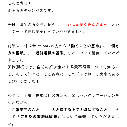
こんにちは！
湘南藤沢キャンパスです。
先日、講師の方々をお招きし、「
いつか働くみなさんへ
」とい
うテーマで夢授業を行っていただきました。
前半は、株式会社Sparkの方から「
働くことの意味
」、「
働き
方の種類
」、「
進路選択の基準
」などについて講義していただ
きました。
進路選択では、自分の
好き嫌いや得意不得意
について知るこ
と、そして好きなことと得意なことの「
かけ算
」が大事である
と教わりました！
後半は、ミモザ株式会社の方から、楽しいレクリエーションを
交えながら、
「
介護業界のこと
」、「
人と接する上で大切にすること
」、そ
して「
ご自身の就職体験談
」について講義していただきまし
た。