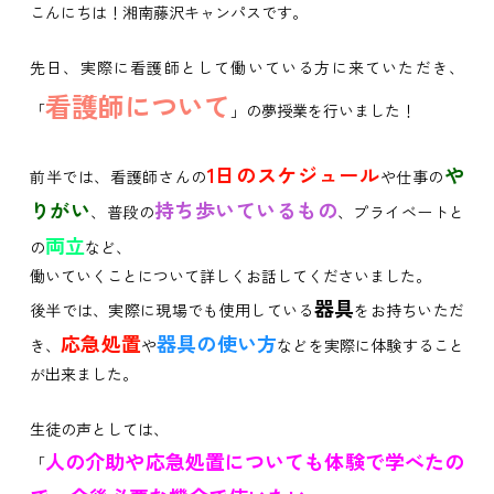
こんにちは！湘南藤沢キャンパスです。
先日、実際に看護師として働いている方に来ていただき、
看護師について
「
」の夢授業を行いました！
1日のスケジュール
や
前半では、看護師さんの
や仕事の
りがい
持ち歩いているもの
、普段の
、プライベートと
両立
の
など、
働いていくことについて詳しくお話してくださいました。
器具
後半では、実際に現場でも使用している
をお持ちいただ
応急処置
器具の使い方
き、
や
などを実際に体験すること
が出来ました。
生徒の声としては、
人の介助や応急処置についても体験で学べたの
「