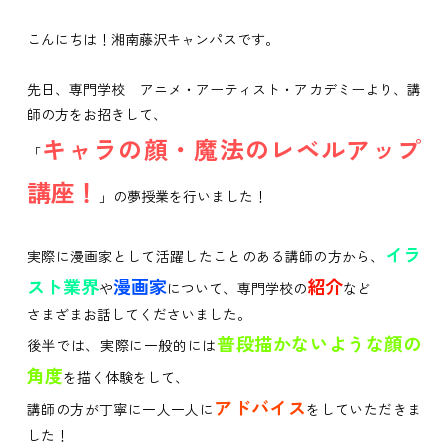
こんにちは！湘南藤沢キャンパスです。
先日、専門学校 アニメ・アーティスト・アカデミーより、講
師の方をお招きして、
キャラの顔・魔法のレベルアップ
「
講座！
」の夢授業を行いました！
イラ
実際に漫画家として活躍したことのある講師の方から、
スト業界
漫画家
紹介
や
について、専門学校の
など
さまざまお話してくださいました。
普段描かないような顔の
後半では、実際に一般的には
角度
を描く体験をして、
アドバイス
講師の方が丁寧に一人一人に
をしていただきま
した！