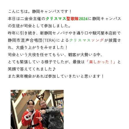
こんにちは。静岡キャンパスです！
本日は二金会主催の
クリスマス
聖歌隊
2024
に静岡キャンパス
の生徒が司会として参加しました。
昨年に引き続き、新静岡セノバけやき通り口や駿河屋本店前で
静岡市混声合唱団(TERA)による
クリスマス
ソング
が披露さ
れ、大盛り上がりをみせました！
司会という大役を任せてもらい、観客が大勢いる中、
とても緊張している様子でしたが、最後は
「楽しかった！」
と
笑顔で答えてくれました♪
また来年機会があれば参加していきたいと思います！