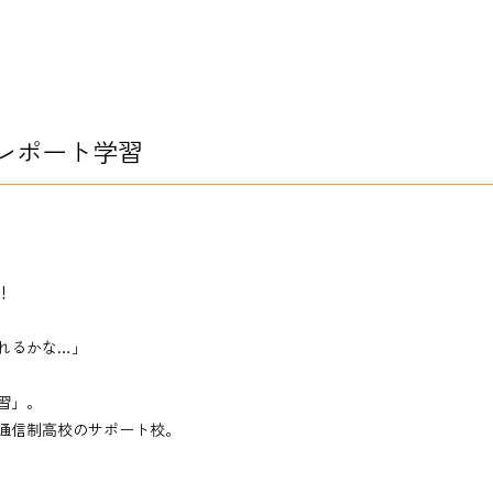
レポート学習
！
れるかな…」
習」。
通信制高校のサポート校。