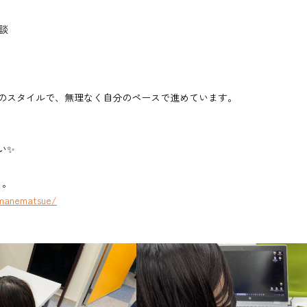
談
のスタイルで、無理なく自分のペースで進めています。
い✨
ら。
imanematsue/