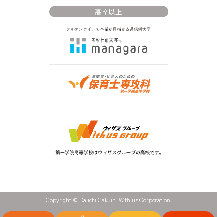
高卒以上
Copyright © Daiichi Gakuin. With us Corporation.