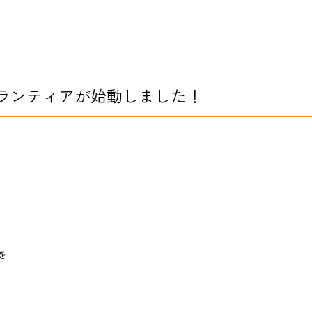
ランティアが始動しました！
を