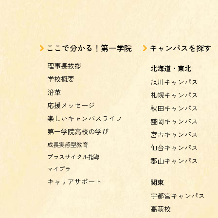
ここで分かる！第一学院
キャンパスを探す
理事長挨拶
北海道・東北
学校概要
旭川キャンパス
沿革
札幌キャンパス
応援メッセージ
秋田キャンパス
楽しいキャンパスライフ
盛岡キャンパス
第一学院高校の学び
宮古キャンパス
成長実感型教育
仙台キャンパス
プラスサイクル指導
郡山キャンパス
マイプラ
キャリアサポート
関東
宇都宮キャンパス
高萩校