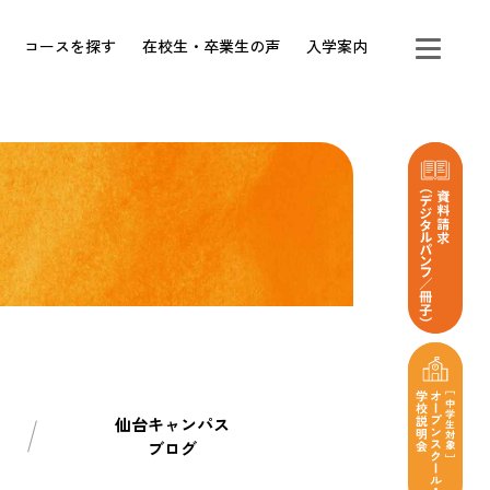
コースを探す
在校生・卒業生の声
入学案内
仙台キャンパス
ブログ