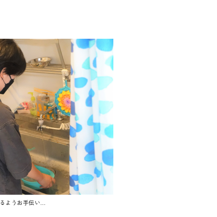
るようお手伝い…