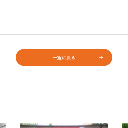
一覧に戻る