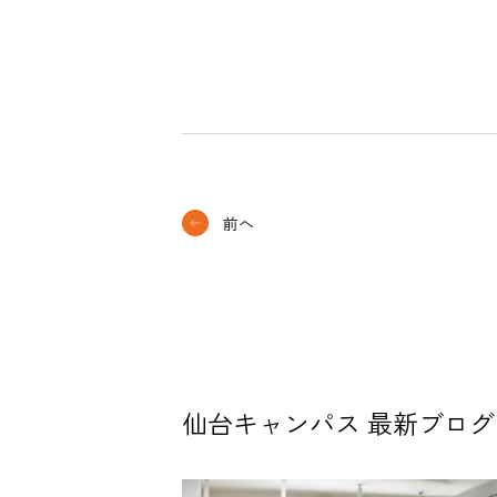
前へ
仙台キャンパス 最新ブログ