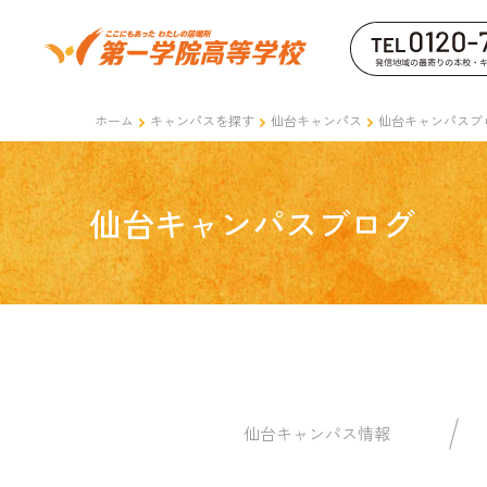
ホーム
キャンパスを探す
仙台キャンパス
仙台キャンパスブ
仙台キャンパスブログ
仙台キャンパス情報