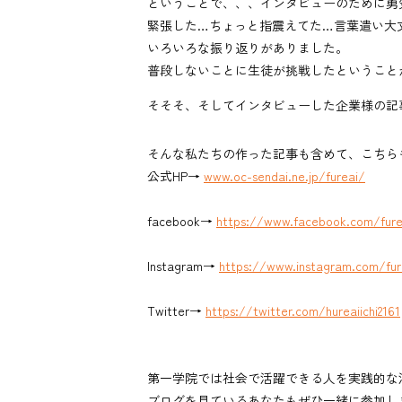
ということで、、、インタビューのために勇
緊張した…ちょっと指震えてた…言葉遣い大
いろいろな振り返りがありました。
普段しないことに生徒が挑戦したということ
そそそ、そしてインタビューした企業様の記
そんな私たちの作った記事も含めて、こちら
公式HP→
www.oc-sendai.ne.jp/fureai/
facebook→
https://www.facebook.com/furea
Instagram→
https://www.instagram.com/fure
Twitter→
https://twitter.com/hureaiichi2161
第一学院では社会で活躍できる人を実践的な
ブログを見ているあなたもぜひ一緒に参加しましょ