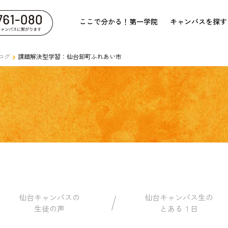
ここで分かる！第一学院
キャンパスを探す
ログ
課題解決型学習：仙台卸町ふれあい市
仙台キャンパスの
仙台キャンパス生の
生徒の声
とある１日