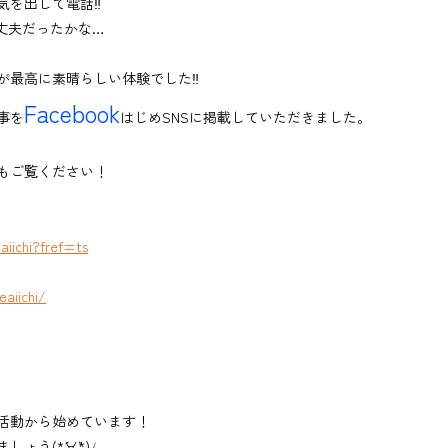
気を出して電話‼
丈夫だったかな…
が最高に素晴らしい体験でした‼
Facebook
事を
はじめSNSに掲載していただきました。
もご覧ください！
iichi?fref=ts
aiichi/
活動から始めています！
う(*´∀`*)ﾉ