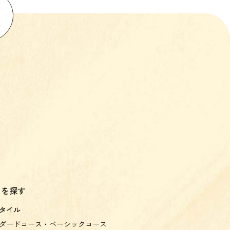
スを探す
タイル
ダードコース・ベーシックコース