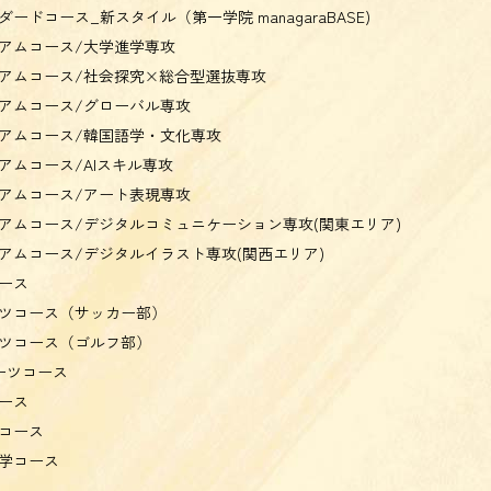
ダードコース_新スタイル（第一学院 managaraBASE)
アムコース/大学進学専攻
アムコース/社会探究×総合型選抜専攻
アムコース/グローバル専攻
アムコース/韓国語学・文化専攻
アムコース/AIスキル専攻
アムコース/アート表現専攻
アムコース/デジタルコミュニケーション専攻(関東エリア)
アムコース/デジタルイラスト専攻(関西エリア)
ース
ツコース（サッカー部）
ツコース（ゴルフ部）
ーツコース
ース
コース
学コース