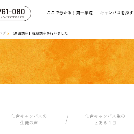
ここで分かる！第一学院
キャンパスを探す
ログ
【進路講座】就職講座を行いました
仙台キャンパスの
仙台キャンパス生の
生徒の声
とある１日