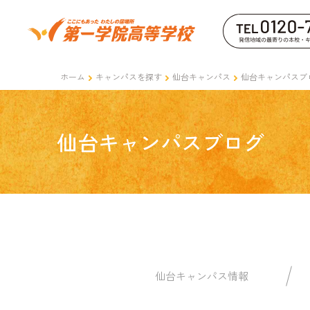
ホーム
キャンパスを探す
仙台キャンパス
仙台キャンパスブ
仙台キャンパスブログ
仙台キャンパス情報