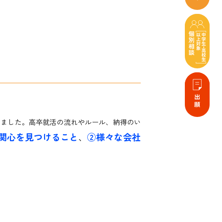
いました。高卒就活の流れやルール、納得のい
関心を見つけること
、
②様々な会社