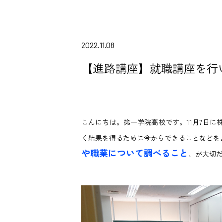
2022.11.08
【進路講座】就職講座を行
こんにちは。第一学院高校です。11月7日
く結果を得るために今からできることなどを
や職業について調べること
、が大切