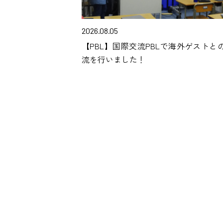
2026.08.05
【PBL】国際交流PBLで海外ゲストと
流を行いました！