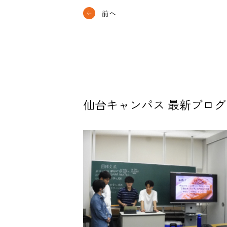
前へ
仙台キャンパス 最新ブログ