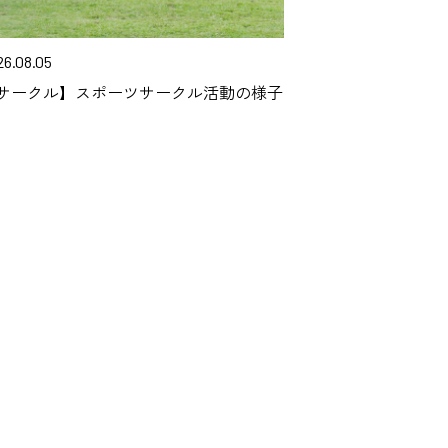
26.08.05
サークル】スポーツサークル活動の様子