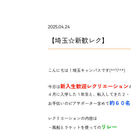
2025.04.24
【埼玉☆新歓レク】
こんにちは！埼玉キャンパスです
(*^▽^*)
新入生歓迎レクリエーション
今日は
４月に入学した１年生と、転入してきた２・
約６０
名
お手伝いのピアサポーター含めて
レクリエーションの内容は
リレー
・風船とラケットを使っての