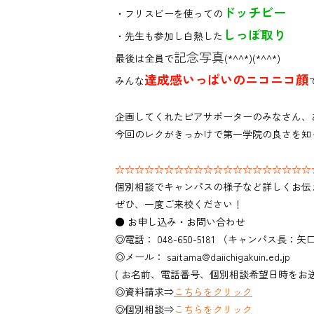
ドッチビー
・フリスビーを使っての
しっぽ取り
・先生も参加し白熱した
記念写真
最後は全員で
(*^^*)(*^^*)
達成感いっぱいのニコニコ顔
みんな
企画してくれたピアサポーターのみなさん、
今回のレクがきっかけで第一学院の良さを知
☆☆☆☆☆☆☆☆☆☆☆☆☆☆☆☆☆☆☆☆
個別相談でキャンパスの様子など詳しくお伝
ぜひ、一度ご来校ください！
● お申し込み・お問い合わせ
◎電話： 048-650-5181 （キャンパス長：矢
◎メール： saitama@daiichigakuin.ed.jp
( お名前、電話番号、個別相談希望日時をお
◎資料請求⇒
こちらをクリック
◎個別相談⇒
こちらをクリック