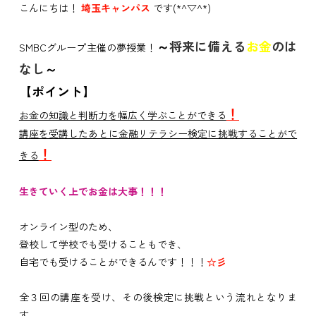
こんにちは！
埼玉キャンパス
です(*^▽^*)
～
将来に備える
お金
のは
SMBCグループ主催の夢授業！
なし
～
【ポイント】
！
お金の知識と判断力を幅広く学ぶことができる
講座を受講したあとに金融リテラシー検定に挑戦することがで
！
きる
生きていく上でお金は大事！！！
オンライン型のため、
登校して学校でも受けることもでき、
自宅でも受けることができるんです！！！
☆彡
全３回の講座を受け、その後検定に挑戦という流れとなりま
す。