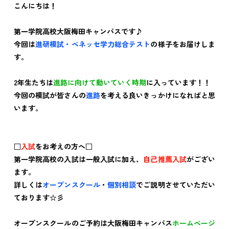
こんにちは！
第一学院高校大阪梅田キャンパスです♪
今回は
進研模試・ベネッセ学力総合テスト
の様子をお届けしま
す。
2年生たちは
進路に向けて動いていく時期
に入っています！！
今回の模試が皆さんの
進路
を考える良いきっかけになればと思
います。
□
入試
をお考えの方へ□
第一学院高校の入試は一般入試に加え、
自己推薦入試
がござい
ます。
詳しくは
オープンスクール
・
個別相談
でご説明させていただい
ております☆彡
オープンスクールのご予約は大阪梅田キャンパス
ホームページ