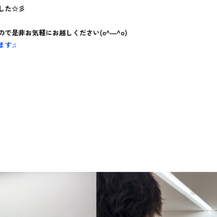
した☆彡
で是非お気軽にお越しください(o^―^o)
ます♫