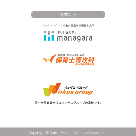
高卒以上
Copyright © Daiichi Gakuin. With us Corporation.