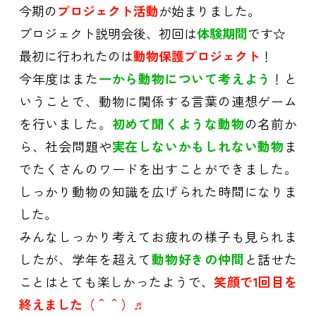
今期の
プロジェクト活動
が始まりました。
プロジェクト説明会後、初回は
体験期間
です☆
最初に行われたのは
動物保護プロジェクト
！
今年度はまた
一から動物について考えよう
！と
いうことで、動物に関係する言葉の連想ゲーム
を行いました。
初めて聞くような動物
の名前か
ら、社会問題や
実在しないかもしれない動物
ま
でたくさんのワードを出すことができました。
しっかり動物の知識を広げられた時間になりま
した。
みんなしっかり考えてお疲れの様子も見られま
したが、学年を超えて
動物好きの仲間
と話せた
ことはとても楽しかったようで、
笑顔で1回目を
終えました（＾＾）♬