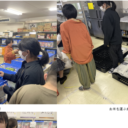
！
お米を運ぶ