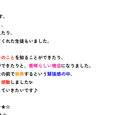
す。
り、
えたり、
てくれた生徒もいました。
いのこと
を知ることができたり、
ができたりと、
素晴らしい機会
になりました。
生の前で
発表
するという
緊張感の中
、
く感動
しました✨
していきたいです♪
☆
★☆
ス☆