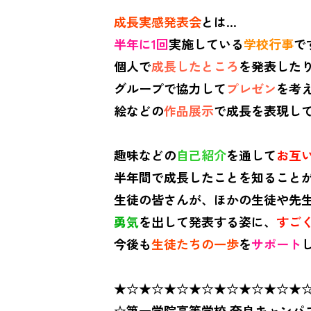
成長実感発表会
とは…
半年に1回
実施している
学校行事
で
個人で
成長したところ
を発表した
グループで協力して
プレゼン
を考
絵などの
作品展示
で成長を表現し
趣味などの
自己紹介
を通して
お互
半年間で成長したことを知ること
生徒の皆さんが、ほかの生徒や先
勇気
を出して発表する姿に、
すご
今後も
生徒たちの一歩
を
サポート
★☆
★☆
★☆
★☆
★☆
★☆
★☆
★
☆第一学院高等学校 奈良キャンパ