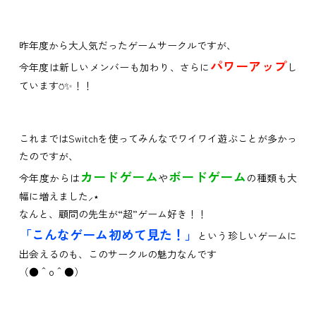
昨年度から大人気だったゲームサークルですが、
パワーアップ
今年度は新しいメンバーも加わり、さらに
し
ています⍥✨！！
これまではSwitchを使ってみんなでワイワイ遊ぶことが多かっ
たのですが、
カードゲーム
ボードゲーム
今年度からは
や
の種類も大
幅に増えました⸝⋆
なんと、顧問の先生が“超”ゲーム好き！！
「こんなゲーム初めて見た！」
という珍しいゲームに
出会えるのも、このサークルの魅力なんです
（●＾o＾●）