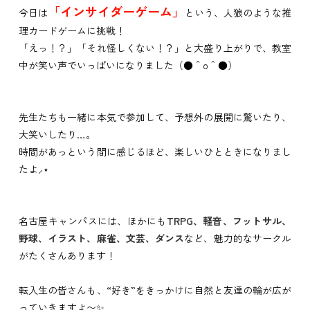
「インサイダーゲーム」
今日は
という、人狼のような推
理カードゲームに挑戦！
「えっ！？」「それ怪しくない！？」と大盛り上がりで、教室
中が笑い声でいっぱいになりました（●＾o＾●）
先生たちも一緒に本気で参加して、予想外の展開に驚いたり、
大笑いしたり…。
時間があっという間に感じるほど、楽しいひとときになりまし
たよ⸝⋆
名古屋キャンパスには、ほかにも
TRPG、軽音、フットサル、
野球、イラスト、麻雀、文芸、ダンス
など、魅力的なサークル
がたくさんあります！
転入生の皆さんも、“好き”をきっかけに自然と友達の輪が広が
っていきますよ〜✨